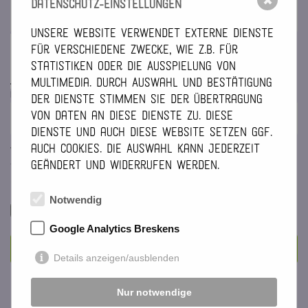
✖
Datenschutz-Einstellungen
Unsere Website verwendet externe Dienste
für verschiedene Zwecke, wie z.B. für
Statistiken oder die Ausspielung von
Multimedia. Durch Auswahl und Bestätigung
PLEASE ENTER THE CODE SHOWN *
der Dienste stimmen Sie der Übertragung
von Daten an diese Dienste zu. Diese
Dienste und auch diese Website setzen ggf.
auch Cookies. Die Auswahl kann jederzeit
We treat your data confidentially and do not pass it on
geändert und widerrufen werden.
to third parties. By submitting you agree to the
Privacy
Policy
on this website.
Notwendig
I AGREE*
Google Analytics Breskens
PLEASE DO NOT FILL
INQUIRE NOW
Details anzeigen/ausblenden
Nur notwendige
Please fill out the form completely and provide